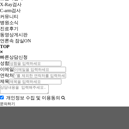
X-Ray검사
C-arm검사
커뮤니티
병원소식
진료후기
동영상게시판
언론속 잠실ON
TOP
빠른상담신청
성함
이메일
연락처
제목
개인정보 수집 및 이용동의
문의하기