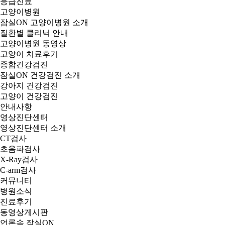
응급진료
고양이병원
잠실ON 고양이병원 소개
질환별 클리닉 안내
고양이병원 동영상
고양이 치료후기
종합건강검진
잠실ON 건강검진 소개
강아지 건강검진
고양이 건강검진
안내사항
영상진단센터
영상진단센터 소개
CT검사
초음파검사
X-Ray검사
C-arm검사
커뮤니티
병원소식
진료후기
동영상게시판
언론속 잠실ON