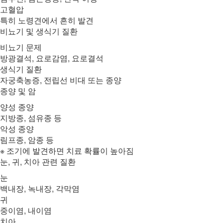
고혈압
특히 노령견에서 흔히 발견
비뇨기 및 생식기 질환
비뇨기 문제
방광결석, 요로감염, 요로결석
생식기 질환
자궁축농증, 전립선 비대 또는 종양
종양 및 암
양성 종양
지방종, 섬유종 등
악성 종양
림프종, 암종 등
※ 조기에 발견하면 치료 확률이 높아짐
눈, 귀, 치아 관련 질환
눈
백내장, 녹내장, 각막염
귀
중이염, 내이염
치아