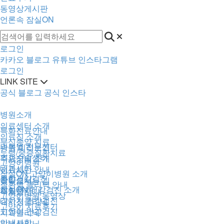
동영상게시판
언론속 잠실ON
로그인
카카오
블로그
유튜브
인스타그램
로그인
LINK SITE
공식 블로그
공식 인스타
병원소개
의료센터 소개
특화진료안내
의료진 소개
부신종양 치료
과목별 전문센터
병원 미리보기
노령/중증질환치료
외과수술센터
주요장비 소개
고양이병원
내과센터
진료시간 안내
잠실ON 고양이병원 소개
종합건강검진
종양센터
찾아오시는 길
질환별 클리닉 안내
잠실ON 건강검진 소개
재활센터
주차장 안내
고양이병원 동영상
강아지 건강검진
내시경클리닉
고양이 치료후기
고양이 건강검진
치과클리닉
안내사항
피부클리닉