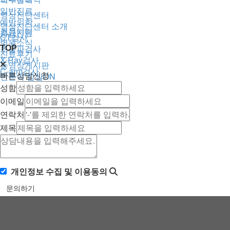
일반진료
영상진단센터
예방의학
영상진단센터 소개
커뮤니티
응급진료
CT검사
병원소식
TOP
초음파검사
진료후기
X-Ray검사
동영상게시판
C-arm검사
빠른상담신청
언론속 잠실ON
성함
이메일
연락처
제목
개인정보 수집 및 이용동의
문의하기