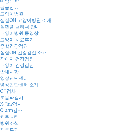
예방의학
응급진료
고양이병원
잠실ON 고양이병원 소개
질환별 클리닉 안내
고양이병원 동영상
고양이 치료후기
종합건강검진
잠실ON 건강검진 소개
강아지 건강검진
고양이 건강검진
안내사항
영상진단센터
영상진단센터 소개
CT검사
초음파검사
X-Ray검사
C-arm검사
커뮤니티
병원소식
진료후기