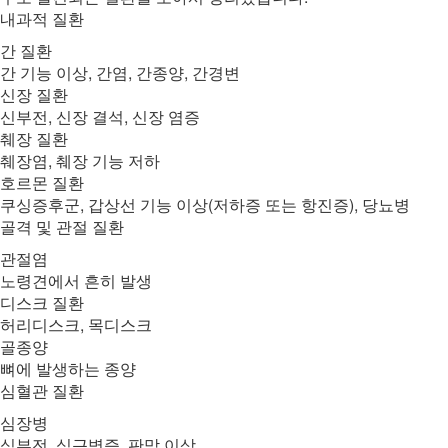
내과적 질환
간 질환
간 기능 이상, 간염, 간종양, 간경변
신장 질환
신부전, 신장 결석, 신장 염증
췌장 질환
췌장염, 췌장 기능 저하
호르몬 질환
쿠싱증후군, 갑상선 기능 이상(저하증 또는 항진증), 당뇨병
골격 및 관절 질환
관절염
노령견에서 흔히 발생
디스크 질환
허리디스크, 목디스크
골종양
뼈에 발생하는 종양
심혈관 질환
심장병
심부전, 심근병증, 판막 이상