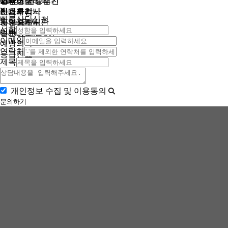
TOP
내시경클리닉
고양이 치료후기
고양이 건강검진
CT검사
병원소식
치과클리닉
안내사항
초음파검사
진료후기
빠른상담신청
피부클리닉
X-Ray검사
동영상게시판
성함
일반진료
C-arm검사
언론속 잠실ON
이메일
예방의학
연락처
응급진료
제목
개인정보 수집 및 이용동의
문의하기