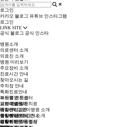
로그인
카카오
블로그
유튜브
인스타그램
로그인
LINK SITE
공식 블로그
공식 인스타
병원소개
의료센터 소개
의료진 소개
병원 미리보기
주요장비 소개
진료시간 안내
찾아오시는 길
주차장 안내
특화진료안내
부신종양 치료
과목별 전문센터
노령/중증질환치료
외과수술센터
고양이병원
내과센터
잠실ON 고양이병원 소개
종합건강검진
종양센터
질환별 클리닉 안내
잠실ON 건강검진 소개
영상진단센터
재활센터
고양이병원 동영상
강아지 건강검진
영상진단센터 소개
커뮤니티