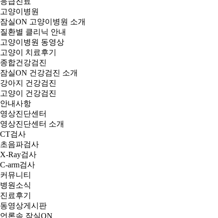
응급진료
고양이병원
잠실ON 고양이병원 소개
질환별 클리닉 안내
고양이병원 동영상
고양이 치료후기
종합건강검진
잠실ON 건강검진 소개
강아지 건강검진
고양이 건강검진
안내사항
영상진단센터
영상진단센터 소개
CT검사
초음파검사
X-Ray검사
C-arm검사
커뮤니티
병원소식
진료후기
동영상게시판
언론속 잠실ON