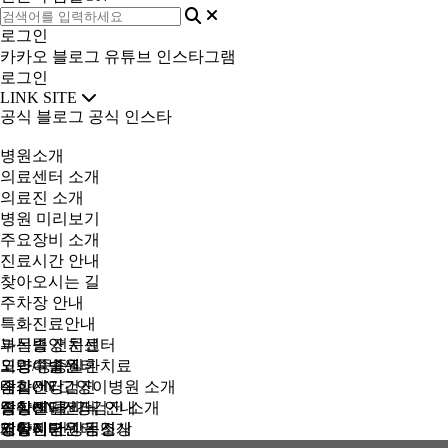
로그인
카카오
블로그
유튜브
인스타그램
로그인
LINK SITE
공식 블로그
공식 인스타
병원소개
의료센터 소개
의료진 소개
병원 미리보기
주요장비 소개
진료시간 안내
찾아오시는 길
주차장 안내
특화진료안내
부신종양 치료
과목별 전문센터
노령/중증질환치료
외과수술센터
고양이병원
내과센터
잠실ON 고양이병원 소개
종합건강검진
종양센터
질환별 클리닉 안내
잠실ON 건강검진 소개
영상진단센터
재활센터
고양이병원 동영상
강아지 건강검진
영상진단센터 소개
커뮤니티