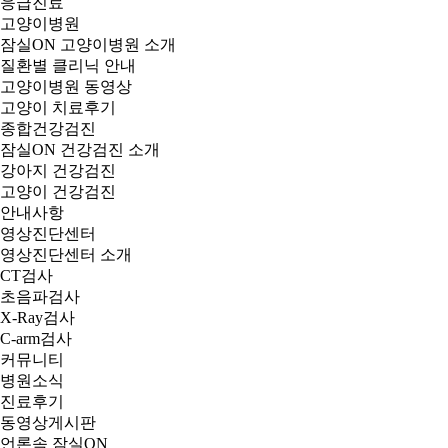
응급진료
고양이병원
잠실ON 고양이병원 소개
질환별 클리닉 안내
고양이병원 동영상
고양이 치료후기
종합건강검진
잠실ON 건강검진 소개
강아지 건강검진
고양이 건강검진
안내사항
영상진단센터
영상진단센터 소개
CT검사
초음파검사
X-Ray검사
C-arm검사
커뮤니티
병원소식
진료후기
동영상게시판
언론속 잠실ON